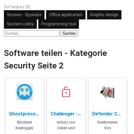
Softwares DE
Viruses - Spyware
Office application
Graphic design
System utility
Programming tool
Suchen
Software teilen - Kategorie
Security Seite 2
Ghostpress - 2.2.1041
Challenger - 2.4.33
Defender Control - 1.6
Blockiert
Schutz von
Deaktivieren
Keylogger,
Daten und
Von
um Sie zu
Ordnern
Windows