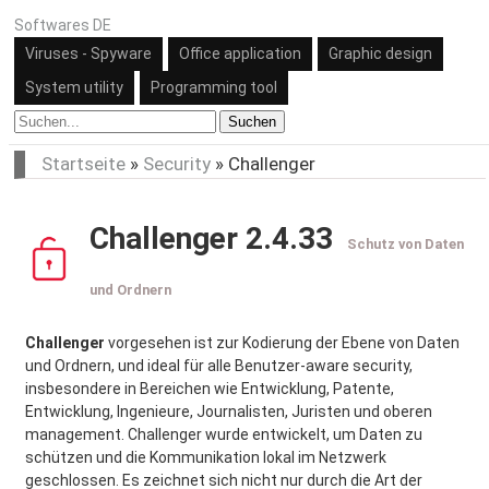
Softwares DE
Viruses - Spyware
Office application
Graphic design
System utility
Programming tool
Suchen
Startseite
»
Security
»
Challenger
Challenger 2.4.33
Schutz von Daten
und Ordnern
Challenger
vorgesehen ist zur Kodierung der Ebene von Daten
und Ordnern, und ideal für alle Benutzer-aware security,
insbesondere in Bereichen wie Entwicklung, Patente,
Entwicklung, Ingenieure, Journalisten, Juristen und oberen
management. Challenger wurde entwickelt, um Daten zu
schützen und die Kommunikation lokal im Netzwerk
geschlossen. Es zeichnet sich nicht nur durch die Art der