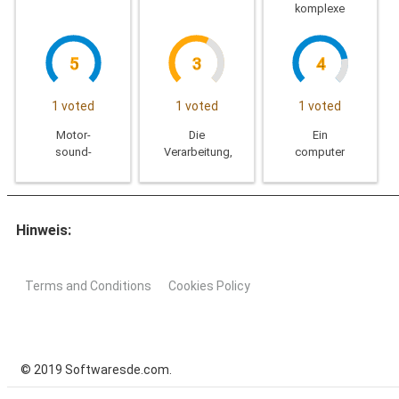
bestimmte
komplexe
verwenden
Berechnungen
müssen
5
3
4
1 voted
1 voted
1 voted
Motor-
Die
Ein
sound-
Verarbeitung,
computer
simulation-
Wirkung und
erweiterte
gegen eine
Verarbeitung
und
Reihe von
der Effekt
zuverlässig
design-
von
helfen
Hinweis:
tools,
Animationen,
Ihnen,
sound-
hoch
komplexe
nützliche
optimiert für
Berechnungen
Terms and Conditions
Cookies Policy
und
alle
durchzuführen
interessanteste
Windows-
da draußen
Plattformen,
32-und 64-
bit
© 2019 Softwaresde.com.