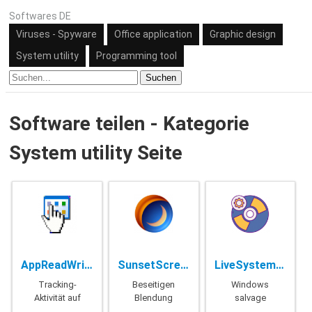
Softwares DE
Viruses - Spyware
Office application
Graphic design
System utility
Programming tool
Suchen
Software teilen - Kategorie
System utility Seite
AppReadWriteCounter - 1.26
SunsetScreen - 1.34 + Portable
LiveSystem Pro - 1.1.4.0
Tracking-
Beseitigen
Windows
Aktivität auf
Blendung
salvage
dem system
aus dem
system