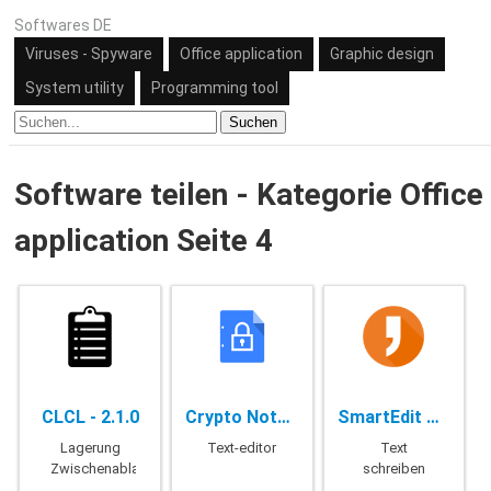
Softwares DE
Viruses - Spyware
Office application
Graphic design
System utility
Programming tool
Suchen
Software teilen - Kategorie Office
application Seite 4
CLCL - 2.1.0
Crypto Notepad - 1.6.7
SmartEdit Writer - 8.4
Lagerung
Text-editor
Text
Zwischenablage
schreiben