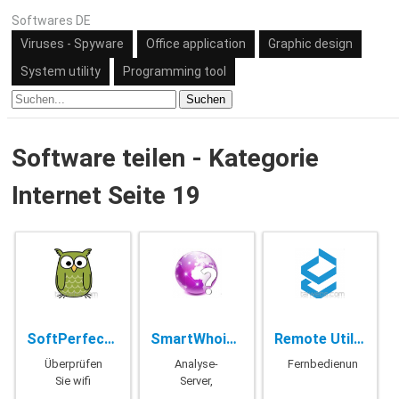
Softwares DE
Viruses - Spyware
Office application
Graphic design
System utility
Programming tool
Suchen
Software teilen - Kategorie
Internet Seite 19
SoftPerfect WiFi Guard - 2.1.2
SmartWhois - 5.1 Build 290
Remote Utilities Viewer - 6.10.10.0
Überprüfen
Analyse-
Fernbedienung
Sie wifi
Server,
domain-