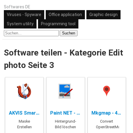
Softwares DE
Viruses - Spyware
Office application
Graphic design
System utility
Programming tool
Suchen
Software teilen - Kategorie Edit
photo Seite 3
AKVIS SmartMask - 11.0
Paint NET - 4.2.13
Mkgmap - 4531
Maske
Hintergrund-
Convert
Erstellen
Bild löschen
OpenStreetMap
Photoshop
IMG