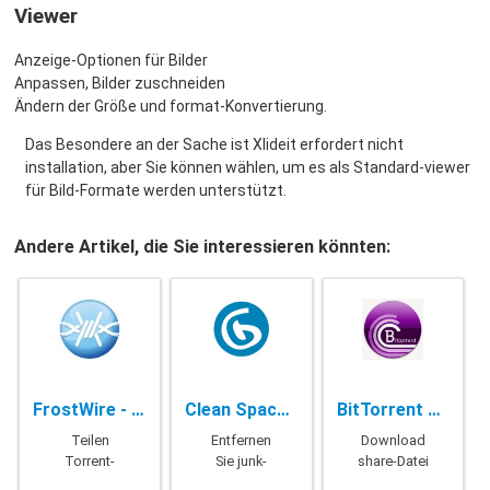
Viewer
Anzeige-Optionen für Bilder
Anpassen, Bilder zuschneiden
Ändern der Größe und format-Konvertierung.
Das Besondere an der Sache ist Xlideit erfordert nicht
installation, aber Sie können wählen, um es als Standard-viewer
für Bild-Formate werden unterstützt.
Andere Artikel, die Sie interessieren könnten:
FrostWire - 6.8.5
Clean Space Pro - 7.46
BitTorrent PRO - 7.10.5 Build 45785
Teilen
Entfernen
Download
Torrent-
Sie junk-
share-Datei
Datei
Dateien
torrent