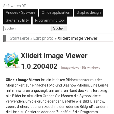
Softwares DE
Viruses - Spyware
Office application
Graphic design
System utility
Programming tool
Suchen
Startseite
»
Edit photo
»
Xlideit Image Viewer
Xlideit Image Viewer
1.0.200402
Image viewer für windows
Xlideit Image Viewer
ist ein leichtes Bildbetrachter mit der
Möglichkeit auf einfache Foto-und Diashow-Modus. Eine Leiste
mit miniaturen angezeigt, am unteren Rand des Fensters zeigt
alle Bilder im aktuellen Ordner. Sie können die Symbolleiste
verwenden, um die grundlegenden Befehle wie: Bild, Diashow,
zoom, drehen, löschen, zuschneiden oder die Bildgröße ändern,
die Liste zu Sortieren oder den Zugriff auf die Programm-