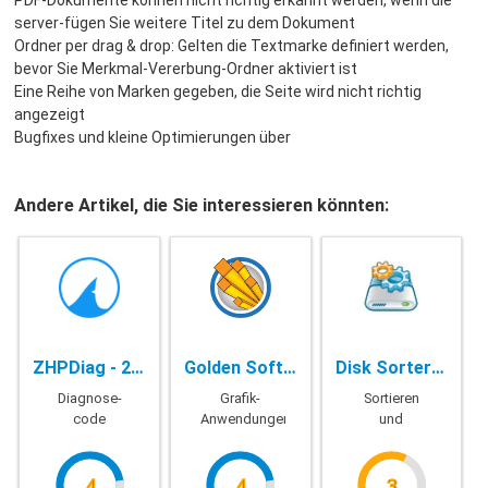
server-fügen Sie weitere Titel zu dem Dokument
Ordner per drag & drop: Gelten die Textmarke definiert werden,
bevor Sie Merkmal-Vererbung-Ordner aktiviert ist
Eine Reihe von Marken gegeben, die Seite wird nicht richtig
angezeigt
Bugfixes und kleine Optimierungen über
Andere Artikel, die Sie interessieren könnten:
ZHPDiag - 2020.3.30.189
Golden Software Grapher - 16.3.410
Disk Sorter Ultimate - 12.8.14 + Enterprise
Diagnose-
Grafik-
Sortieren
code
Anwendungen
und
durchsuchen
von Dateien
4
4
3