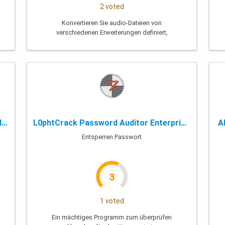
2 voted
Konvertieren Sie audio-Dateien von
verschiedenen Erweiterungen definiert,
die verschiedenen wie MP3, WAV, RMVB,
MIDI, AMR, FLAC und M4A.
Elcomsoft Proactive System Password Recovery - 6.06.568
L0phtCrack Password Auditor Enterprise - 7.1.6
A
Entsperren Passwort
3
1 voted
Ein mächtiges Programm zum überprüfen