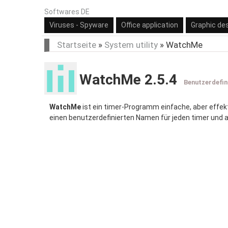
Softwares DE
Viruses - Spyware
Office application
Graphic de
Startseite
»
System utility
»
WatchMe
WatchMe 2.5.4
Benutzerdefini
WatchMe
ist ein timer-Programm einfache, aber effek
einen benutzerdefinierten Namen für jeden timer und a