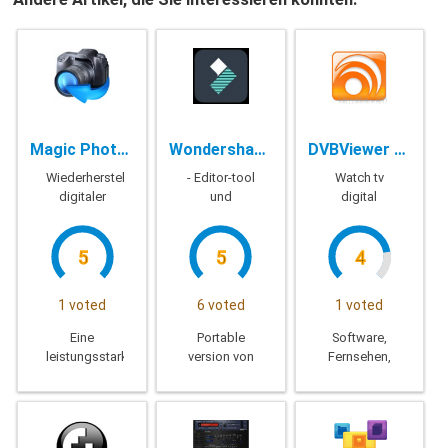
Magic Photo Recovery - 4.9
Wondershare Filmora Portable - 9.5.1.5
DVBViewer Pro - 6.1.6.1
Wiederherstellung
- Editor-tool
Watch tv
digitaler
und
digital
Bilder und
Bearbeiten
RAW-Bilder
von videos
5
5
4
1 voted
6 voted
1 voted
Eine
Portable
Software,
leistungsstarke
version von
Fernsehen,
app und alle
Wondershare
digital-TV
Funktionen
Filmora
erleben Sie
geben Ihnen
aktiviert
Fernsehen
die
haben, zur
der hohen