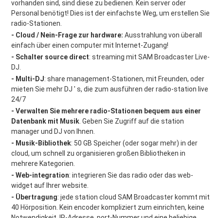
vorhanden sind, sind diese zu bedienen. Kein server oder
Personal benötigt! Dies ist der einfachste Weg, um erstellen Sie
radio-Stationen.
- Cloud / Nein-Frage zur hardware:
Ausstrahlung von überall
einfach über einen computer mit Internet-Zugang!
- Schalter source direct
: streaming mit SAM Broadcaster Live-
DJ.
- Multi-DJ
: share management-Stationen, mit Freunden, oder
mieten Sie mehr DJ ' s, die zum ausführen der radio-station live
24/7
- Verwalten Sie mehrere radio-Stationen bequem aus einer
Datenbank mit Musik
. Geben Sie Zugriff auf die station
manager und DJ von Ihnen.
- Musik-Bibliothek
: 50 GB Speicher (oder sogar mehr) in der
cloud, um schnell zu organisieren großen Bibliotheken in
mehrere Kategorien.
- Web-integration
: integrieren Sie das radio oder das web-
widget auf Ihrer website.
- Übertragung
: jede station cloud SAM Broadcaster kommt mit
40 Hörposition. Kein encoder kompliziert zum einrichten, keine
Notwendigkeit, IP-Adresse, port-Nummer und eine beliebige