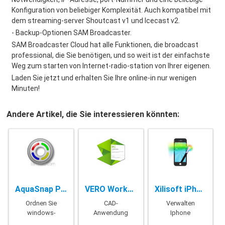
Konfiguration von beliebiger Komplexität. Auch kompatibel mit
dem streaming-server Shoutcast v1 und Icecast v2.
- Backup-Optionen SAM Broadcaster.
SAM Broadcaster Cloud hat alle Funktionen, die broadcast
professional, die Sie benötigen, und so weit ist der einfachste
Weg zum starten von Internet-radio-station von Ihrer eigenen.
Laden Sie jetzt und erhalten Sie Ihre online-in nur wenigen
Minuten!
Andere Artikel, die Sie interessieren könnten:
AquaSnap Pro - 1.23.10
VERO WorkXplore - 2021
Xilisoft iPhone Magic Platinum - 5.7.31 Build 20200516
Ordnen Sie
CAD-
Verwalten
windows-
Anwendung
Iphone
computer