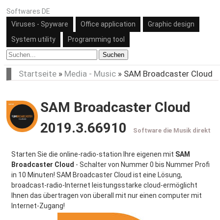
Softwares DE
Viruses - Spyware
Office application
Graphic design
System utility
Programming tool
Suchen
Startseite
»
Media - Music
»
SAM Broadcaster Cloud
SAM Broadcaster Cloud
2019.3.66910
Software die Musik direkt
Starten Sie die online-radio-station Ihre eigenen mit
SAM
Broadcaster Cloud
- Schalter von Nummer 0 bis Nummer Profi
in 10 Minuten! SAM Broadcaster Cloud ist eine Lösung,
broadcast-radio-Internet leistungsstarke cloud-ermöglicht
Ihnen das übertragen von überall mit nur einen computer mit
Internet-Zugang!