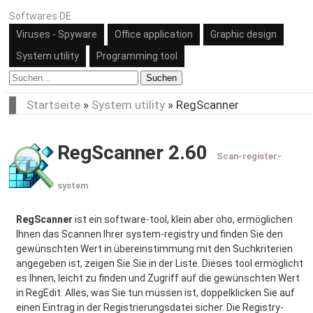
Softwares DE
Viruses - Spyware
Office application
Graphic design
System utility
Programming tool
Suchen
Startseite
»
System utility
»
RegScanner
RegScanner 2.60
Scan-register-
system
RegScanner
ist ein software-tool, klein aber oho, ermöglichen
Ihnen das Scannen Ihrer system-registry und finden Sie den
gewünschten Wert in übereinstimmung mit den Suchkriterien
angegeben ist, zeigen Sie Sie in der Liste. Dieses tool ermöglicht
es Ihnen, leicht zu finden und Zugriff auf die gewünschten Wert
in RegEdit. Alles, was Sie tun müssen ist, doppelklicken Sie auf
einen Eintrag in der Registrierungsdatei sicher. Die Registry-