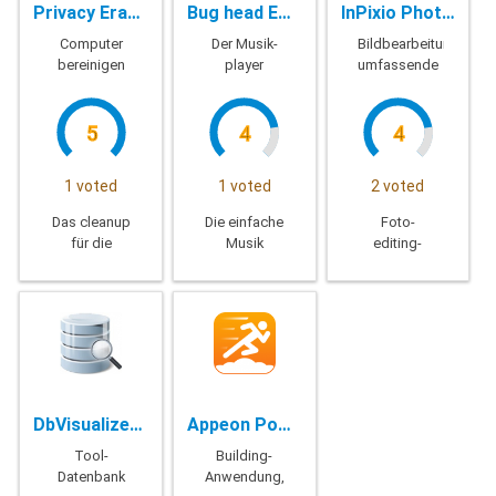
Privacy Eraser - 5.2 Build 3611
Bug head Emperor - 11.94
InPixio Photo Studio Pro (Photo Clip) - 10.03.0
Computer
Der Musik-
Bildbearbeitung,
bereinigen
player
umfassende
5
4
4
1 voted
1 voted
2 voted
Das cleanup
Die einfache
Foto-
für die
Musik
editing-
computer-
ermöglicht
software-
Hilfe zum
Ihnen das
umfassende
löschen des
erstellen
Hilfe-
tracks, junk-
von playlists
löschen Sie
Dateien und
und leicht
unerwünschte
Spuren der
Umschalten
Bilder oder
vergangenen
der Musik
ändern Sie
Aktivität des
die
DbVisualizer Pro - 10.0.20
Appeon Powerbuilder - 2019 Build 2170
Computers.
hintergrund-
Bild
Tool-
Building-
Datenbank
Anwendung,