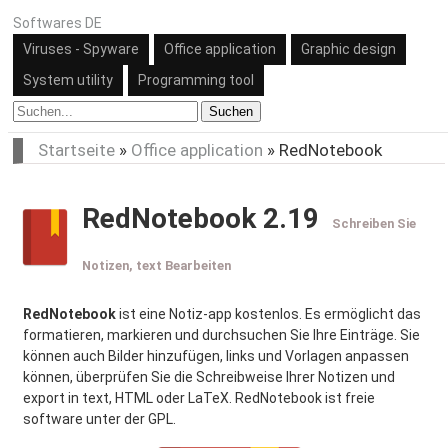
Softwares DE
Viruses - Spyware
Office application
Graphic design
System utility
Programming tool
Suchen
Startseite
»
Office application
»
RedNotebook
RedNotebook 2.19
Schreiben Sie
Notizen, text Bearbeiten
RedNotebook
ist eine Notiz-app kostenlos. Es ermöglicht das
formatieren, markieren und durchsuchen Sie Ihre Einträge. Sie
können auch Bilder hinzufügen, links und Vorlagen anpassen
können, überprüfen Sie die Schreibweise Ihrer Notizen und
export in text, HTML oder LaTeX. RedNotebook ist freie
software unter der GPL.