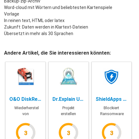
Backup-zip-Archiv
Word-cloud mit Wörtern und beliebtesten Kartenspiele
Vorlage
In reinen text, HTML oder latex
Zukunft: Daten werden in Klartext-Dateien
Übersetzt in mehr als 30 Sprachen
Andere Artikel, die Sie interessieren könnten:
O&O DiskRecovery pro - 14.1.145 + Admin + Technician
Dr.Explain Ultima - 5.7.1141
ShieldApps Ransomware Defender Pro - 4.2.3
Wiederherstellung
Projekt
Blockiert
von
erstellen
Ransomware
verlorenen
von HTML -,
Bedrohung
Daten
PDF -, CHM
-, RTF -
3
3
3