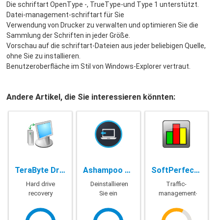
Die schriftart OpenType -, TrueType-und Type 1 unterstützt.
Datei-management-schriftart für Sie
Verwendung von Drucker zu verwalten und optimieren Sie die
Sammlung der Schriften in jeder Größe.
Vorschau auf die schriftart-Dateien aus jeder beliebigen Quelle,
ohne Sie zu installieren.
Benutzeroberfläche im Stil von Windows-Explorer vertraut.
Andere Artikel, die Sie interessieren könnten:
TeraByte Drive Image Backup & Restore Suite - 3.41
Ashampoo UnInstaller - 9.00.10
SoftPerfect NetWorx - 6.2.8
Hard drive
Deinstallieren
Traffic-
recovery
Sie ein
management-
Programm
Bandbreite
für den