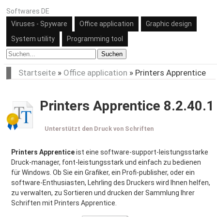
Softwares DE
Viruses - Spyware
Office application
Graphic design
System utility
Programming tool
Suchen
Startseite
»
Office application
»
Printers Apprentice
Printers Apprentice 8.2.40.1
Unterstützt den Druck von Schriften
Printers Apprentice
ist eine software-support-leistungsstarke
Druck-manager, font-leistungsstark und einfach zu bedienen
für Windows. Ob Sie ein Grafiker, ein Profi-publisher, oder ein
software-Enthusiasten, Lehrling des Druckers wird Ihnen helfen,
zu verwalten, zu Sortieren und drucken der Sammlung Ihrer
Schriften mit Printers Apprentice.