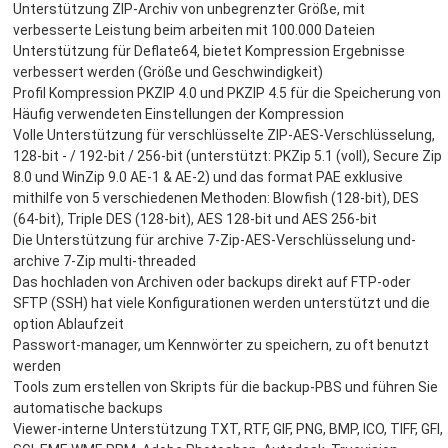
Unterstützung ZIP-Archiv von unbegrenzter Größe, mit
verbesserte Leistung beim arbeiten mit 100.000 Dateien
Unterstützung für Deflate64, bietet Kompression Ergebnisse
verbessert werden (Größe und Geschwindigkeit)
Profil Kompression PKZIP 4.0 und PKZIP 4.5 für die Speicherung von
Häufig verwendeten Einstellungen der Kompression
Volle Unterstützung für verschlüsselte ZIP-AES-Verschlüsselung,
128-bit - / 192-bit / 256-bit (unterstützt: PKZip 5.1 (voll), Secure Zip
8.0 und WinZip 9.0 AE-1 & AE-2) und das format PAE exklusive
mithilfe von 5 verschiedenen Methoden: Blowfish (128-bit), DES
(64-bit), Triple DES (128-bit), AES 128-bit und AES 256-bit
Die Unterstützung für archive 7-Zip-AES-Verschlüsselung und-
archive 7-Zip multi-threaded
Das hochladen von Archiven oder backups direkt auf FTP-oder
SFTP (SSH) hat viele Konfigurationen werden unterstützt und die
option Ablaufzeit
Passwort-manager, um Kennwörter zu speichern, zu oft benutzt
werden
Tools zum erstellen von Skripts für die backup-PBS und führen Sie
automatische backups
Viewer-interne Unterstützung TXT, RTF, GIF, PNG, BMP, ICO, TIFF, GFI,