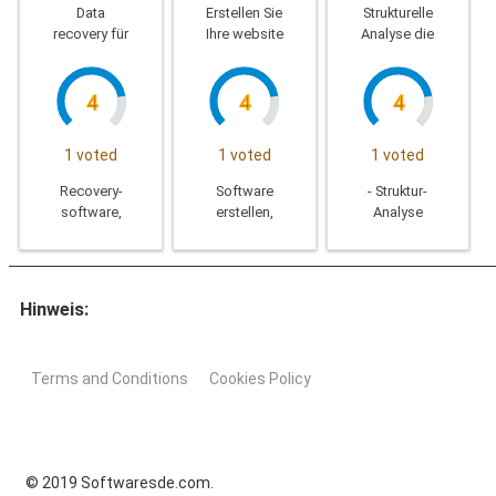
iOS-Gerät
mounten
Data
Erstellen Sie
Strukturelle
und Daten-
von ISO-
recovery für
Ihre website
Analyse die
management
Datei auf
Iphone
strukturelle
das virtuelle
Laufwerk.
4
4
4
1 voted
1 voted
1 voted
Recovery-
Software
- Struktur-
software,
erstellen,
Analyse
iPhone-
und
Allgemeine
Daten wie
erstellen Sie
Zwecke und
Kontakte,
eine web-
system-
Nachrichten,
Seite-
designs,
Hinweis:
Fotos,
Schnittstelle,
optimiert
Notizen
schnell,
mit
schnell und
einfach und
computer-
Terms and Conditions
Cookies Policy
einfach und
sehr schön
Grafik,
ohne
modern und
fehlende
stark
Daten
© 2019 Softwaresde.com.