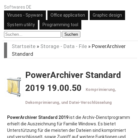
Softwares DE
Viruses - Spyware
Office application
Graphic design
System utility
Programming tool
Suchen
Startseite
»
Storage - Data - File
»
PowerArchiver
Standard
PowerArchiver Standard
2019 19.00.50
Komprimierung,
Dekomprimierung, und Datei-Verschlüsselung
PowerArchiver Standard 2019
ist die Archiv-Dienstprogramm
erhielt die Auszeichnung für Familie Windows. Es bietet
Unterstützung für die meisten der Dateien sind komprimiert
und verschlüsselt, sowie Zugriff auf weitere Funktionen und