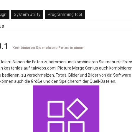
sign
System utility
Programming tool
us
3.1
Kombinieren Sie mehrere Fotos in einem
en, leicht Nähen die Fotos zusammen und kombinieren Sie mehrere Fotos 
oan kostenlos auf taiwebs.com. Picture Merge Genius auch kombinieren
 bedienen, zu verschmelzen, Fotos, Bilder und Bilder von dir. Softwar
 können auch die Größe und den Speicherort der Quell-Dateien.