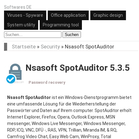
Softwares DE
Viruses - Spyware
Office application
Graphic design
System utility
Programming tool
Suchen
Startseite
»
Security
»
Nsasoft SpotAuditor
Nsasoft SpotAuditor 5.3.5
Password recovery
Nsasoft SpotAuditor
ist ein Windows-Dienstprogramm bietet
eine umfassende Lösung für die Wiederherstellung der
Passwörter und Daten auf Ihrem computer. SpotAuditor erholt
Internet Explorer, Firefox, Opera, Outlook Express, MSN
messenger, Windows Live Messenger, Windows Messenger,
RDP, ICQ, VNC, DFÜ -, RAS, VPN, Trillian, Miranda IM, & RQ,
Camfrog Video Chat, Easy Web Cam, WinProxy, Total