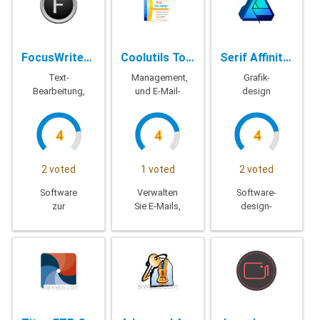
FocusWriter - 1.7.6
Coolutils Total Mail Converter Pro - 6.1.0.134
Serif Affinity Designer - 1.8.4.681
Text-
Management,
Grafik-
Bearbeitung,
und E-Mail-
design
Erstellung
Konvertierung
4
4
4
2 voted
1 voted
2 voted
Software
Verwalten
Software-
zur
Sie E-Mails,
design-
Verarbeitung
konvertieren
high-end-
von text-
E-Mails
Grafik für
editor, um
(MSG, EML)
die
im Prozess
in PDF, DOC,
Benutzer,
der Arbeit
PST in
die Ihnen
wird nicht
batch-über
helfen
abgelenkt,
die
realisieren
konzentrierte
Benutzeroberfläche
die Ideen in