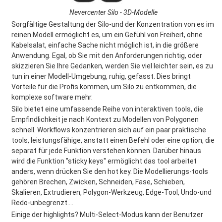
Nevercenter Silo - 3D-Modelle
Sorgfältige Gestaltung der Silo-und der Konzentration von es im
reinen Modell ermöglicht es, um ein Gefühl von Freiheit, ohne
Kabelsalat, einfache Sache nicht möglich ist, in die größere
Anwendung. Egal, ob Sie mit den Anforderungen richtig, oder
skizzieren Sie Ihre Gedanken, werden Sie viel leichter sein, es zu
tun in einer Modell-Umgebung, ruhig, gefasst. Dies bringt
Vorteile für die Profis kommen, um Silo zu entkommen, die
komplexe software mehr.
Silo bietet eine umfassende Reihe von interaktiven tools, die
Empfindlichkeit je nach Kontext zu Modellen von Polygonen
schnell. Workflows konzentrieren sich auf ein paar praktische
tools, leistungsfähige, anstatt einen Befehl oder eine option, die
separat für jede Funktion verstehen können. Darüber hinaus
wird die Funktion "sticky keys" ermöglicht das tool arbeitet
anders, wenn drücken Sie den hot key. Die Modellierungs-tools
gehören Brechen, Zwicken, Schneiden, Fase, Schieben,
Skalieren, Extrudieren, Polygon-Werkzeug, Edge-Tool, Undo-und
Redo-unbegrenzt....
Einige der highlights? Multi-Select-Modus kann der Benutzer