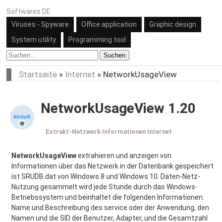
Softwares DE
Viruses - Spyware
Office application
Graphic design
System utility
Programming tool
Suchen
Startseite
»
Internet
»
NetworkUsageView
NetworkUsageView 1.20
Extrakt-Netzwerk Informationen Internet
NetworkUsageView
extrahieren und anzeigen von
Informationen über das Netzwerk in der Datenbank gespeichert
ist SRUDB.dat von Windows 8 und Windows 10. Daten-Netz-
Nutzung gesammelt wird jede Stunde durch das Windows-
Betriebssystem und beinhaltet die folgenden Informationen:
Name und Beschreibung des service oder der Anwendung, den
Namen und die SID der Benutzer, Adapter, und die Gesamtzahl