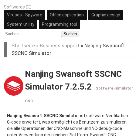
Softwares DE
Viruses - Spyware
Office application
Graphic design
System utility
Programming tool
Suchen
Startseite
»
Business support
»
Nanjing Swansoft
SSCNC Simulator
Nanjing Swansoft SSCNC
Simulator 7.2.5.2
Software-simulator
CNC
Nanjing Swansoft SSCNC Simulator
ist software-Verifikation
G-code erweitert, was ermöglicht es Benutzern zu simulieren,
die alle Operationen der CNC-Maschine und NC-debug-code
unter Verwendung der gleichen Plattform. Swanoft CNC-