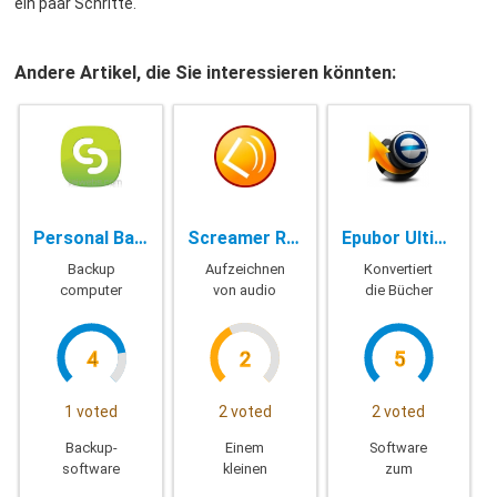
ein paar Schritte.
Andere Artikel, die Sie interessieren könnten:
Personal Backup - 6.1.7.0
Screamer Radio - 1.7265
Epubor Ultimate Converter - 3.0.12.707
Backup
Aufzeichnen
Konvertiert
computer
von audio
die Bücher
Daten
online
Ebook
4
2
5
1 voted
2 voted
2 voted
Backup-
Einem
Software
software
kleinen
zum
Daten auf
radio
konvertieren