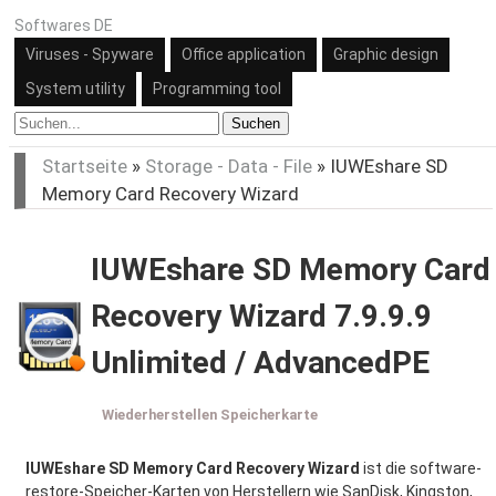
Softwares DE
Viruses - Spyware
Office application
Graphic design
System utility
Programming tool
Suchen
Startseite
»
Storage - Data - File
»
IUWEshare SD
Memory Card Recovery Wizard
IUWEshare SD Memory Card
Recovery Wizard 7.9.9.9
Unlimited / AdvancedPE
Wiederherstellen Speicherkarte
IUWEshare SD Memory Card Recovery Wizard
ist die software-
restore-Speicher-Karten von Herstellern wie SanDisk, Kingston,