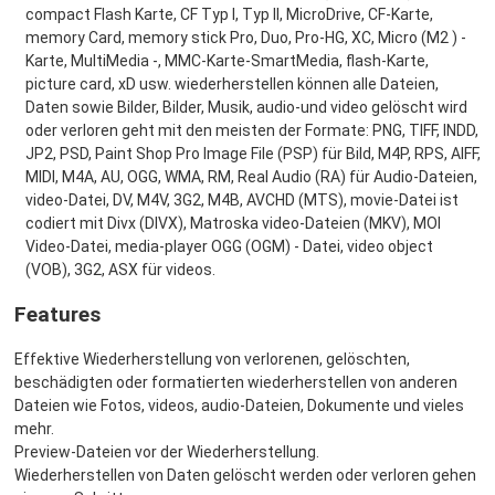
compact Flash Karte, CF Typ I, Typ II, MicroDrive, CF-Karte,
memory Card, memory stick Pro, Duo, Pro-HG, XC, Micro (M2 ) -
Karte, MultiMedia -, MMC-Karte-SmartMedia, flash-Karte,
picture card, xD usw. wiederherstellen können alle Dateien,
Daten sowie Bilder, Bilder, Musik, audio-und video gelöscht wird
oder verloren geht mit den meisten der Formate: PNG, TIFF, INDD,
JP2, PSD, Paint Shop Pro Image File (PSP) für Bild, M4P, RPS, AIFF,
MIDI, M4A, AU, OGG, WMA, RM, Real Audio (RA) für Audio-Dateien,
video-Datei, DV, M4V, 3G2, M4B, AVCHD (MTS), movie-Datei ist
codiert mit Divx (DIVX), Matroska video-Dateien (MKV), MOI
Video-Datei, media-player OGG (OGM) - Datei, video object
(VOB), 3G2, ASX für videos.
Features
Effektive Wiederherstellung von verlorenen, gelöschten,
beschädigten oder formatierten wiederherstellen von anderen
Dateien wie Fotos, videos, audio-Dateien, Dokumente und vieles
mehr.
Preview-Dateien vor der Wiederherstellung.
Wiederherstellen von Daten gelöscht werden oder verloren gehen