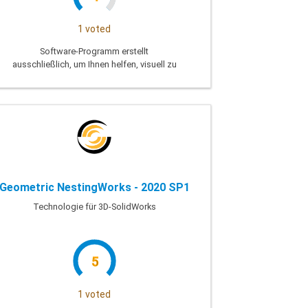
1 voted
Software-Programm erstellt
ausschließlich, um Ihnen helfen, visuell zu
vergleichen, Zusammenführen und
synchronisieren von text-Dateien und-
Verzeichnisse.
Geometric NestingWorks - 2020 SP1
Technologie für 3D-SolidWorks
5
1 voted