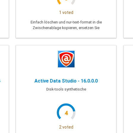
1 voted
Einfach löschen und nur-text-format in die
Zwischenablage kopieren, ersetzen Sie
den text in der Zwischenablage, oder
führen Sie leistungsstarke makro auf die
Zwischenablage-Inhalt
4
Active Data Studio - 16.0.0.0
Disk-tools synthetische
4
2 voted