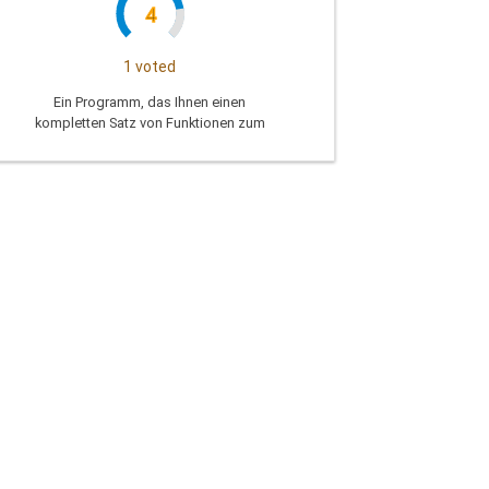
4
1 voted
Ein Programm, das Ihnen einen
kompletten Satz von Funktionen zum
entwerfen, drucken und schneiden Sie die
Formen, die professionelle Grafiken