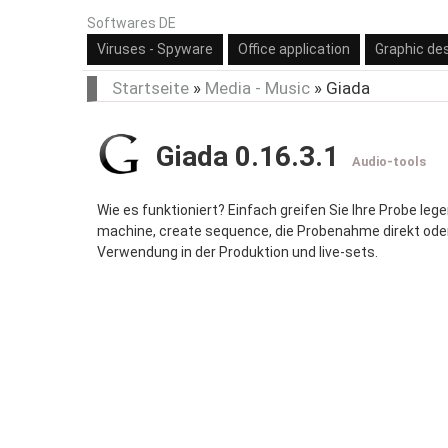
Softwares DE
Viruses - Spyware
Office application
Graphic de
Startseite
»
Media - Music
»
Giada
Giada 0.16.3.1
Audio-tools
Wie es funktioniert? Einfach greifen Sie Ihre Probe le
machine, create sequence, die Probenahme direkt oder 
Verwendung in der Produktion und live-sets.