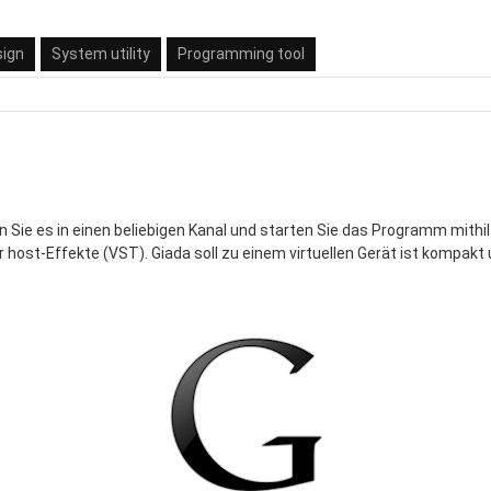
sign
System utility
Programming tool
gen Sie es in einen beliebigen Kanal und starten Sie das Programm mith
host-Effekte (VST). Giada soll zu einem virtuellen Gerät ist kompakt