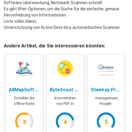
Software-überwachung, Netzwerk-Scannen schnell
Es gibt filter-Optionen, um die Suche für die einfache, genaue
Hervorhebung von Informationen
Liste voller, klarer,
Unterstützung von Active Directory, automatisches Scannen
Andere Artikel, die Sie interessieren könnten:
AllMapSoft Offline Map Maker - 8.102
ByteScout PDF Multitool - 11.2.1.3929 Business
Steelray Project Analyzer - 2020.05.51
Erstellen Sie
Konvertieren
management,
offline-Karte
von PDF in
Projekt-
andere
reporting
Formate
3
4
5