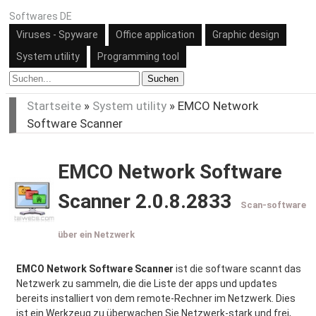
Softwares DE
Viruses - Spyware
Office application
Graphic design
System utility
Programming tool
Suchen
Startseite
»
System utility
»
EMCO Network
Software Scanner
EMCO Network Software
Scanner 2.0.8.2833
Scan-software
über ein Netzwerk
EMCO Network Software Scanner
ist die software scannt das
Netzwerk zu sammeln, die die Liste der apps und updates
bereits installiert von dem remote-Rechner im Netzwerk. Dies
ist ein Werkzeug zu überwachen Sie Netzwerk-stark und frei,