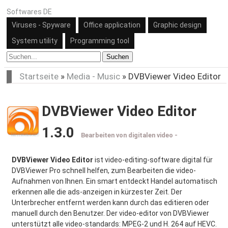
Softwares DE
Viruses - Spyware
Office application
Graphic design
System utility
Programming tool
Suchen
Startseite
»
Media - Music
»
DVBViewer Video Editor
DVBViewer Video Editor
1.3.0
Bearbeiten von digitalen video -
DVBViewer Video Editor
ist video-editing-software digital für
DVBViewer Pro schnell helfen, zum Bearbeiten die video-
Aufnahmen von Ihnen. Ein smart entdeckt Handel automatisch
erkennen alle die ads-anzeigen in kürzester Zeit. Der
Unterbrecher entfernt werden kann durch das editieren oder
manuell durch den Benutzer. Der video-editor von DVBViewer
unterstützt alle video-standards: MPEG-2 und H. 264 auf HEVC.