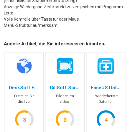
(einschließlich Shader-Unterstützung).
Anzeige Wiedergabe-Zeit korrekt zu vergleichen mit Programm-
Liste.
Volle Kontrolle über Tastatur oder Maus
Menü-Struktur aufmerksam.
Andere Artikel, die Sie interessieren könnten:
DeskSoft EarthView - 6.4.9
GiliSoft Screen Recorder Pro - 10.6.0
EaseUS Data Recovery Wizard Pro - 13.5 Technician
Erstellen Sie
Bildschirm
Wiederherstellen
die live-
video-
Datei für
wallpaper
Aufnahme
windows
für
computer
3
3
4