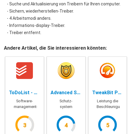
- Suche und Aktualisierung von Treibern für Ihren computer.
- Sichern, wiederherstellen-Treiber.
- 4 Arbeitsmodi anders.
- Informations-display-Treiber.
- Treiber entfernt.
Andere Artikel, die Sie interessieren könnten:
ToDoList - 8.0.0.0
Advanced System Protector - 2.3.1001.26084
TweakBit PC SpeedUp - 1.8.2.42
Software-
Schutz-
Leistung die
management-
system
Beschleunigung
Arbeit
3
4
5