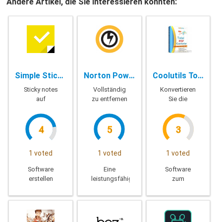
Andere Artikel, die Sie interessieren könnten:
Simple Sticky Notes - 4.9
Norton Power Eraser - 5.3.0.81
Coolutils Total HTML Converter - 5.1.0.91
Sticky notes
Vollständig
Konvertieren
auf
zu entfernen
Sie die
windows
unerwünschte
HTML-Datei
desktop
Anwendungen
4
5
3
1 voted
1 voted
1 voted
Software
Eine
Software
erstellen
leistungsfähige
zum
Haftnotizen
und
konvertieren
auf Ihrem
moderne
von HTML
Desktop-
wird Ihnen
in
computer
helfen,
verschiedene