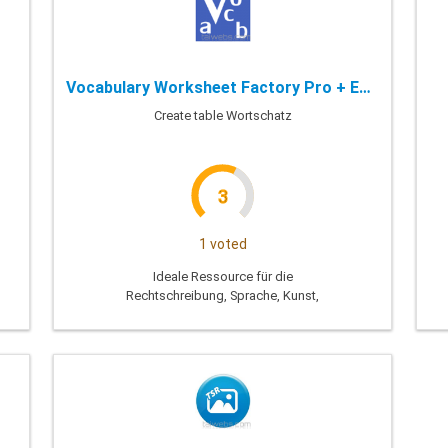
Vocabulary Worksheet Factory Pro + Enterprise - 6.1.109.0
Create table Wortschatz
3
1 voted
Ideale Ressource für die
Rechtschreibung, Sprache, Kunst,
Englisch-Unterricht und bereichert
Wortschatz.