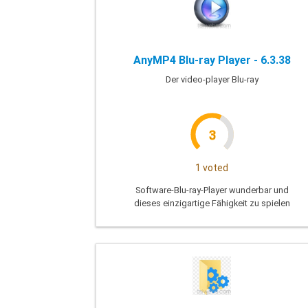
AnyMP4 Blu-ray Player - 6.3.38
Der video-player Blu-ray
3
1 voted
Software-Blu-ray-Player wunderbar und
dieses einzigartige Fähigkeit zu spielen
jede Blu-ray veröffentlicht werden würde
in der region