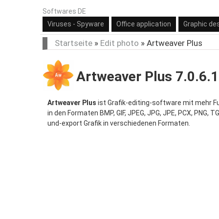
Softwares DE
Viruses - Spyware
Office application
Graphic de
Startseite
»
Edit photo
»
Artweaver Plus
Artweaver Plus 7.0.6.
Artweaver Plus
ist Grafik-editing-software mit mehr F
in den Formaten BMP, GIF, JPEG, JPG, JPE, PCX, PNG, T
und-export Grafik in verschiedenen Formaten.