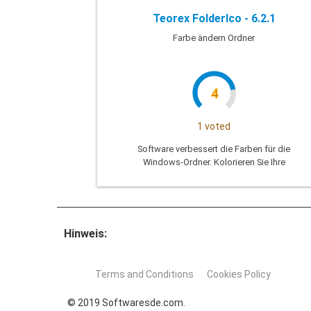
Teorex FolderIco - 6.2.1
Farbe ändern Ordner
4
1 voted
Software verbessert die Farben für die
Windows-Ordner. Kolorieren Sie Ihre
Ordner, und entdecken Sie die
Klassifizierung der Datei
Hinweis:
Terms and Conditions
Cookies Policy
© 2019 Softwaresde.com.